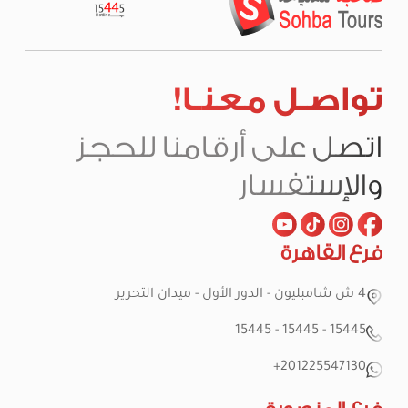
تواصـل معنـا!
اتصل على أرقامنا للحجز
والإستفسار
فرع القاهرة
4 ش شامبليون - الدور الأول - ميدان التحرير
15445 - 15445 - 15445
201225547130+